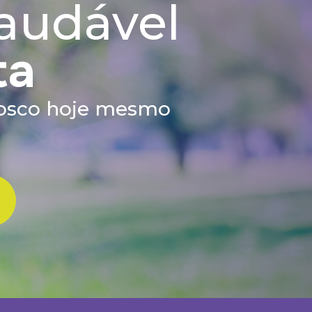
audável
ta
nosco hoje mesmo