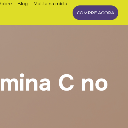
Sobre
Blog
Maltta na mídia
COMPRE AGORA
amina C no