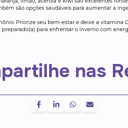
 laranja, limão, acerola e kiwi são excelentes font
ambém são opções saudáveis para aumentar a inge
ônio. Priorize seu bem-estar e deixe a vitamina C
 preparado(a) para enfrentar o inverno com energ
partilhe nas R