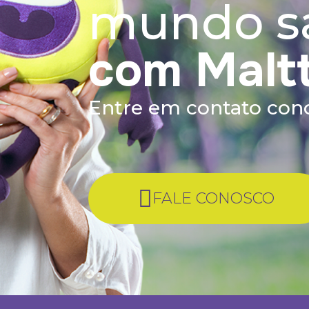
mundo s
com Malt
Entre em contato co
FALE CONOSCO