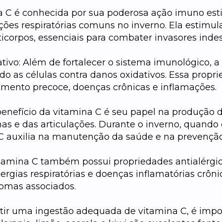
a C é conhecida por sua poderosa ação imuno esti
ções respiratórias comuns no inverno. Ela estimu
ticorpos, essenciais para combater invasores inde
tivo: Além de fortalecer o sistema imunológico, a
ndo as células contra danos oxidativos. Essa propr
cimento precoce, doenças crônicas e inflamações.
benefício da vitamina C é seu papel na produção
has e das articulações. Durante o inverno, quando
a C auxilia na manutenção da saúde e na prevençã
vitamina C também possui propriedades antialérgi
gias respiratórias e doenças inflamatórias crônic
tomas associados.
ntir uma ingestão adequada de vitamina C, é impor