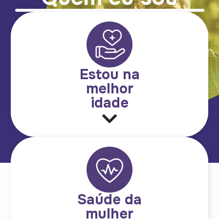
Estou na
melhor
idade
Saúde da
mulher