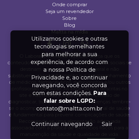
Onde comprar
Seja um revendedor
Sobre
Blog
Maltta na mídia
Utilizamos cookies e outras
tecnologias semelhantes
para melhorar a sua
O Laboratório Maltta Nutrition alerta que os
experiência, de acordo com
conteúdos apresentados neste site e mídias sociais se
destinam ao conhecimento em geral e não
a nossa Política de
substituem o aconselhamento e o acompanhamento
Privacidade e, ao continuar
de médicos, farmacêuticos, nutricionistas e/ou outros
navegando, você concorda
profissionais da saúde. As informações descritas no
com estas condições.
Para
site e nas mídias sociais não tem condão de
falar sobre LGPD:
diagnosticar, tratar, prevenir ou cura doenças. lembre-
se o acompanhamento por um profissional de saúde
contato@maltta.com.br
é fundamental para prevenir complicações de saúde.
Recomenda-se uma alimentação adequada
Continuar navegando
Sair
associada com a prática de exercícios físicos para a
manutenção da saúde e qualidade de vida.