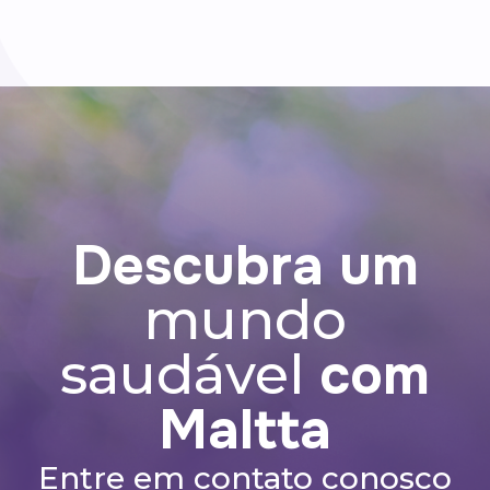
pode auxiliar na proteção dos danos
causados pelos radicais livres, na
acomodação visual e na redução da
fadiga ocular.
Descubra um
mundo
com
saudável
Maltta
Entre em contato conosco