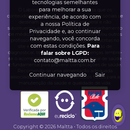
tecnologias semelhantes
para melhorar a sua
O Laboratório Maltta Nutrition alerta que os
conteúdos apresentados neste site e mídias sociais se
experiência, de acordo com
destinam ao conhecimento em geral e não
a nossa Política de
substituem o aconselhamento e o acompanhamento
Privacidade e, ao continuar
de médicos, farmacêuticos, nutricionistas e/ou outros
navegando, você concorda
profissionais da saúde. As informações descritas no
com estas condições.
Para
site e nas mídias sociais não tem condão de
diagnosticar, tratar, prevenir ou cura doenças. lembre-
falar sobre LGPD:
se o acompanhamento por um profissional de saúde
contato@maltta.com.br
é fundamental para prevenir complicações de saúde.
Recomenda-se uma alimentação adequada
Continuar navegando
Sair
associada com a prática de exercícios físicos para a
manutenção da saúde e qualidade de vida.
Copyright © 2026 Maltta • Todos os direitos