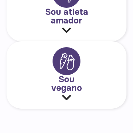
Sou atleta
amador
Sou
vegano