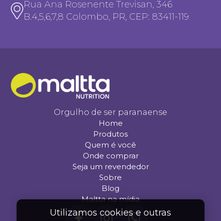
Rua Ana Rosenente Trevisan, 346
B.4,5,6,7,8 Colombo, PR, CEP: 83411-119
Orgulho de ser paranaense
Home
Produtos
Quem é você
Onde comprar
Seja um revendedor
Sobre
Blog
Maltta na mídia
Utilizamos cookies e outras