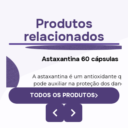
Produtos
relacionados
e
TODOS OS PRODUTOS
Astaxantina 60 cápsulas
o
A astaxantina é um antioxidante que