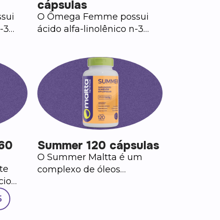
cápsulas
sui
O Ômega Femme possui
n-3
ácido alfa-linolênico n-3
o
(ômega 3) (ALA), ácido
) e
linoléico n-6 (ômega 6) e
.
ácido oleico (ômega 9).
 60
Summer 120 cápsulas
O Summer Maltta é um
te
complexo de óleos
cio
(Cártamo, Coco e Chia),
, E,
aliado ao Cromo que auxilia
5
nco
no metabolismo de
proteínas, carboidratos e