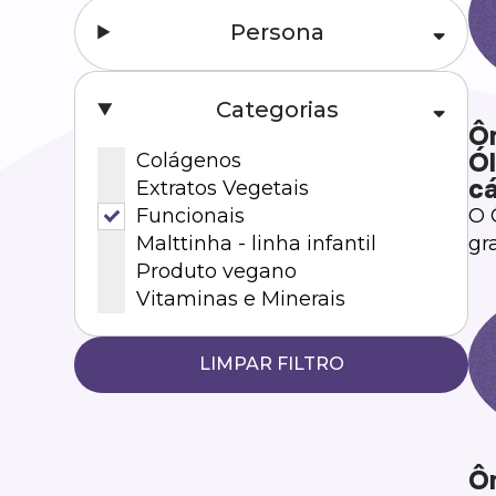
Persona
Categorias
Ô
Ól
Colágenos
c
Extratos Vegetais
O 
Funcionais
gr
Malttinha - linha infantil
or
Produto vegano
Vitaminas e Minerais
LIMPAR FILTRO
Ô