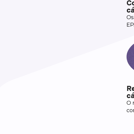
C
c
Os
EP
re
Re
c
O 
co
en
fr