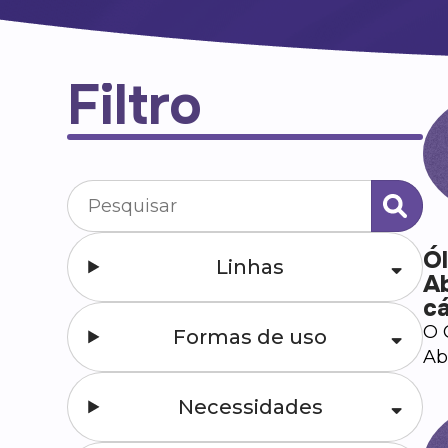
Filtro
Ó
Linhas
A
c
O 
Formas de uso
Ab
9.
Necessidades