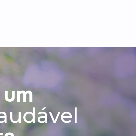
o, da
gorduras.
 um
audável