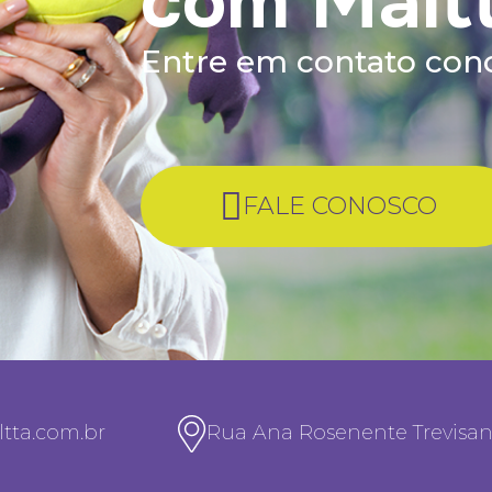
com Malt
Entre em contato co
FALE CONOSCO
tta.com.br
Rua Ana Rosenente Trevisan, 