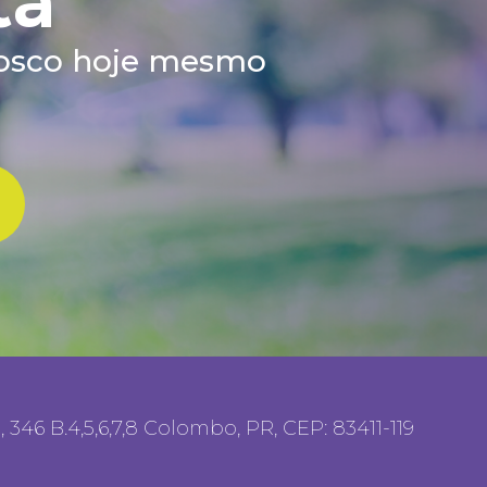
ta
nosco hoje mesmo
346 B.4,5,6,7,8 Colombo, PR, CEP: 83411-119