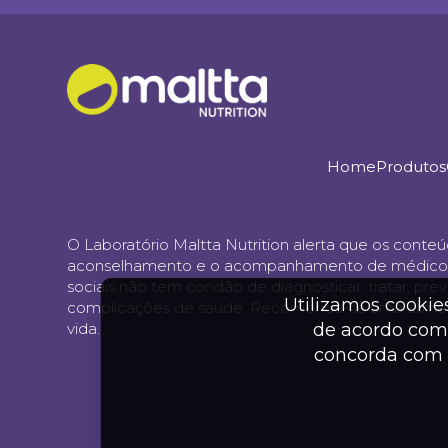
Home
Produtos
O Laboratório Maltta Nutrition alerta que os conte
aconselhamento e o acompanhamento de médicos, farm
sociais não tem condão de diagnosticar, tratar, p
Utilizamos cookie
complicações de saúde. Recomenda-se uma aliment
vida.
de acordo com 
concorda com 