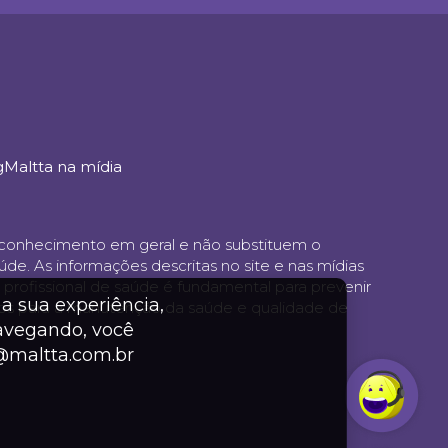
g
Maltta na mídia
ao conhecimento em geral e não substituem o
e. As informações descritas no site e nas mídias
profissional de saúde é fundamental para prevenir
a sua experiência,
os para a manutenção da saúde e qualidade de
navegando, você
@maltta.com.br