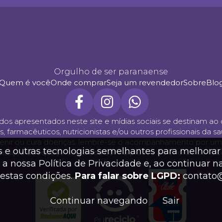
Orgulho de ser paranaense
Quem é você
Onde comprar
Seja um revendedor
Sobre
Blo
údos apresentados neste site e mídias sociais se destinam 
acêuticos, nutricionistas e/ou outros profissionais da saúd
revenir ou cura doenças. lembre-se o acompanhamento por um 
s e outras tecnologias semelhantes para melhorar 
ação adequada associada com a prática de exercícios físic
a nossa Política de Privacidade e, ao continuar 
estas condições.
Para falar sobre LGPD:
contato
Continuar navegando
Sair