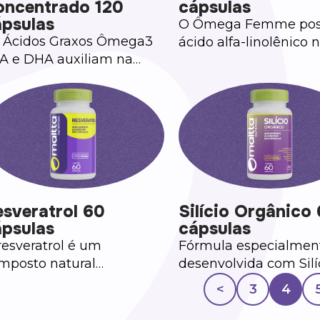
oncentrado 120
cápsulas
ápsulas
O Ômega Femme pos
 Ácidos Graxos Ômega3
ácido alfa-linolênico 
A e DHA auxiliam na
(ômega 3) (ALA), ácid
dução dos triglicerídeos.
linoléico n-6 (ômega 6
ácido oleico (ômega 9)
sveratrol 60
Silício Orgânico
ápsulas
cápsulas
resveratrol é um
Fórmula especialmen
mposto natural
desenvolvida com Silí
contrado em algumas
Orgânico, Vitaminas C
<
3
4
utas, como uvas e amoras.
B3, B6, Biotina e o Zi
que contribui para