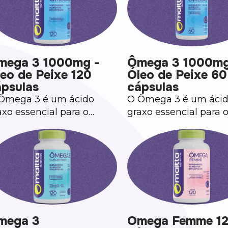
mega 3 1000mg -
Ômega 3 1000mg
eo de Peixe 120
Óleo de Peixe 60
ápsulas
cápsulas
Ômega 3 é um ácido
O Ômega 3 é um áci
axo essencial para o
graxo essencial para 
ganismo humano.
organismo humano.
mega 3
Omega Femme 1