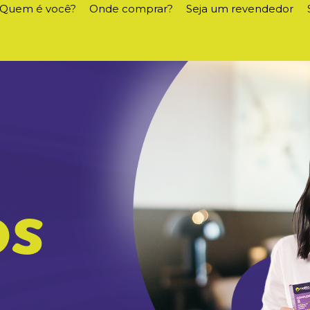
Quem é você?
Onde comprar?
Seja um revendedor
os