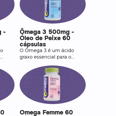
contendo naturalmente
ácidos graxos essenciais,
como ômega 6 e ômega 9.
Uma opção para quem
busca complementar a
 -
Ômega 3 500mg -
alimentação com gorduras
Óleo de Peixe 60
boas.
cápsulas
do
O Ômega 3 é um ácido
o
graxo essencial para o
organismo humano.
20
Omega Femme 60