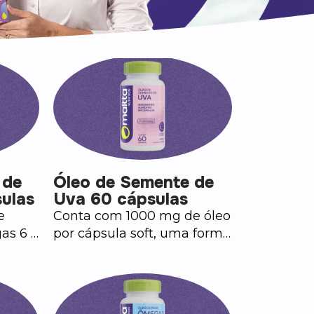
 de
Óleo de Semente de
ulas
Uva 60 cápsulas
e
Conta com 1000 mg de óleo
as 6 e
por cápsula soft, uma forma
prática e concentrada de
incluir esse ingrediente na
rotina. Sendo o óleo obtido
por prensagem à frio, e