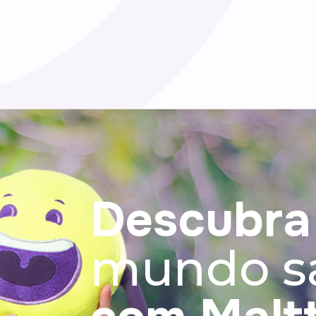
manutenção do cabel
pele e das unhas.
Descubra
mundo s