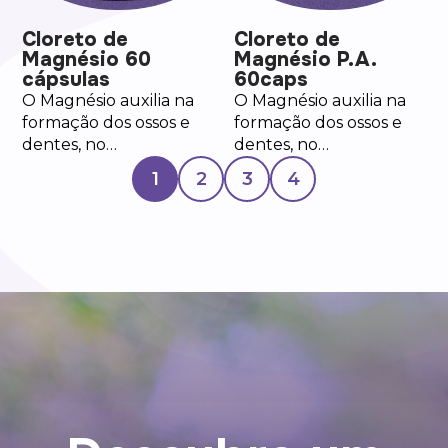
muscular e
neuromuscular e no
Cloreto de
Cloreto de
processo de divisão
Magnésio 60
Magnésio P.A.
celular.
cápsulas
60caps
O Magnésio auxilia na
O Magnésio auxilia na
formação dos ossos e
formação dos ossos e
dentes, no
dentes, no
metabolismo
metabolismo
1
2
3
4
energético, de
energético, de
proteínas, carboidratos
proteínas, carboidratos
e gorduras, no
e gorduras, no
equilíbrio de eletrólitos,
equilíbrio de eletrólitos,
no funcionamento
no funcionamento
muscular e
muscular e
neuromuscular e no
neuromuscular e no
processo de divisão
processo de divisão
celular.
celular.