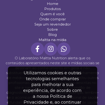
Home
Produtos
Quem é você
Onde comprar
Seja um revendedor
Sobre
Blog
Maltta na mídia
O Laboratório Maltta Nutrition alerta que os
conteúdos apresentados neste site e mídias sociais se
destinam ao conhecimento em geral e não
Utilizamos cookies e outras
substituem o aconselhamento e o acompanhamento
de médicos, farmacêuticos, nutricionistas e/ou outros
tecnologias semelhantes
profissionais da saúde. As informações descritas no
para melhorar a sua
site e nas mídias sociais não tem condão de
experiência, de acordo com
diagnosticar, tratar, prevenir ou cura doenças. lembre-
a nossa Política de
se o acompanhamento por um profissional de saúde
Privacidade e, ao continuar
é fundamental para prevenir complicações de saúde.