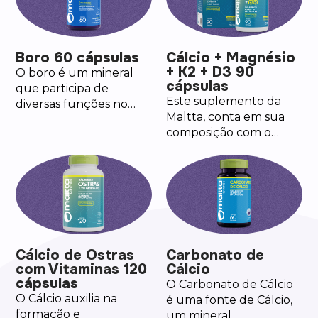
Boro 60 cápsulas
Cálcio + Magnésio
+ K2 + D3 90
O boro é um mineral
cápsulas
que participa de
Este suplemento da
diversas funções no
Maltta, conta em sua
organismo. Ele é
composição com o
encontrado
Cálcio + Magnésio +
naturalmente em
Vitamina K2 e Vitamina
alimentos como frutas,
D3, que irão atuar em
vegetais e nozes.
sinergia.
Cálcio de Ostras
Carbonato de
com Vitaminas 120
Cálcio
cápsulas
O Carbonato de Cálcio
O Cálcio auxilia na
é uma fonte de Cálcio,
formação e
um mineral