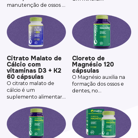
manutenção de ossos e
fundamental para a
dentes, e no
estrutura e o
funcionamento
funcionamento do
muscular e
corpo humano. O cálcio
neuromuscular.
auxilia na formação e
manutenção de ossos e
dentes, no
funcionamento
Citrato Malato de
Cloreto de
muscular, no
Cálcio com
Magnésio 120
metabolismo
vitaminas D3 + K2
cápsulas
energético, no processo
60 cápsulas
O Magnésio auxilia na
de divisão celular e na
O citrato malato de
formação dos ossos e
coagulação do sangue.
cálcio é um
dentes, no
Cada porção fornece,
suplemento alimentar
metabolismo
970mg de carbonato
que auxilia na
energético, de
de cálcio, totalizando
formação e
proteínas, carboidratos
390mg de Calcio
manutenção de ossos e
e gorduras, no
Elementar.
dentes.
equilíbrio de eletrólitos,
no funcionamento