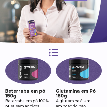
Beterraba em pó
Glutamina em Pó
150g
150g
Beterraba em pó 100%
A glutamina é um
pura, sem aditivos,
aminoácido não