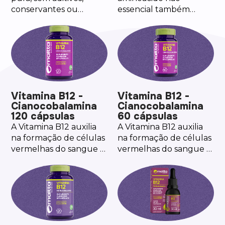
conservantes ou
essencial também
ingredientes artificiais.
conhecida como l-
Uma opção natural,
glutamina ou
respeitando as
glutamine. A versão em
propriedades originais
pó é amplamente
do alimento com 150
utilizada como
gramas por
suplemento por
embalagem. Pode ser
praticantes de atividade
Vitamina B12 -
Vitamina B12 -
utilizada em
física e atletas.
Cianocobalamina
Cianocobalamina
preparações variadas,
Disponível na versão
120 cápsulas
60 cápsulas
adicionando sabor e cor
em pó 150g e 120
A Vitamina B12 auxilia
A Vitamina B12 auxilia
de forma prática ao seu
cápsulas.
na formação de células
na formação de células
dia a dia.
vermelhas do sangue e
vermelhas do sangue e
no processo de divisão
no processo de divisão
celular.
celular.