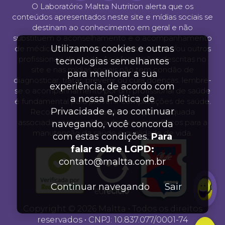
O Laboratório Maltta Nutrition alerta que os
conteúdos apresentados neste site e mídias sociais se
destinam ao conhecimento em geral e não
substituem o aconselhamento e o acompanhamento
Utilizamos cookies e outras
de médicos, farmacêuticos, nutricionistas e/ou outros
profissionais da saúde. As informações descritas no
tecnologias semelhantes
site e nas mídias sociais não tem condão de
para melhorar a sua
diagnosticar, tratar, prevenir ou cura doenças. lembre-
experiência, de acordo com
se o acompanhamento por um profissional de saúde
a nossa Política de
é fundamental para prevenir complicações de saúde.
Privacidade e, ao continuar
Recomenda-se uma alimentação adequada
associada com a prática de exercícios físicos para a
navegando, você concorda
manutenção da saúde e qualidade de vida.
com estas condições.
Para
falar sobre LGPD:
contato@maltta.com.br
Continuar navegando
Sair
Copyright © 2026 Maltta • Todos os direitos
reservados • CNPJ: 10.837.077/0001-74