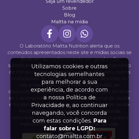
Seja um revendedor
Sobre
Blog
Maltta na mídia
O Laboratório Maltta Nutrition alerta que os
conteúdos apresentados neste site e mídias sociais se
destinam ao conhecimento em geral e não
substituem o aconselhamento e o acompanhamento
Utilizamos cookies e outras
de médicos, farmacêuticos, nutricionistas e/ou outros
tecnologias semelhantes
profissionais da saúde. As informações descritas no
para melhorar a sua
site e nas mídias sociais não tem condão de
experiência, de acordo com
diagnosticar, tratar, prevenir ou cura doenças. lembre-
a nossa Política de
se o acompanhamento por um profissional de saúde
é fundamental para prevenir complicações de saúde.
Privacidade e, ao continuar
Recomenda-se uma alimentação adequada
navegando, você concorda
associada com a prática de exercícios físicos para a
com estas condições.
Para
manutenção da saúde e qualidade de vida.
falar sobre LGPD:
contato@maltta.com.br