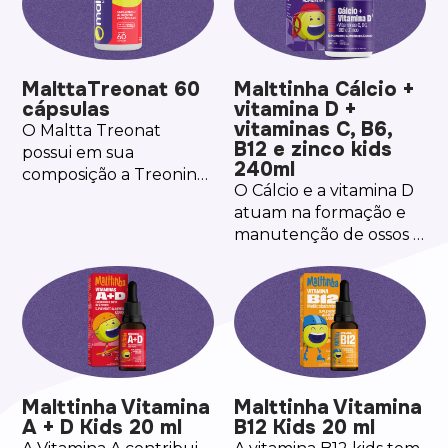
manutenção das
também está presente
unhas.
em maior teor, auxilia
na formação de ossos e
no metabolismo
MalttaTreonat 60
Malttinha Cálcio +
energético. Além disso,
cápsulas
vitamina D +
a fórmula é rica em
vitaminas C, B6,
O Maltta Treonat
metilcobalamina, forma
B12 e zinco kids
possui em sua
ativa da Vitamina B12
240ml
composição a Treonina,
que auxilia no
O Cálcio e a vitamina D
que é um aminoácido
metabolismo
atuam na formação e
essencial, que não é
energético, no
manutenção de ossos e
sintetizado pelo
funcionamento do
dentes. Já a Vitamina C
organismo.
sistema imune e na
e o Zinco auxiliam no
formação de células
sistema imune, defesa
vermelhas do sangue.
natural do organismo,
enquanto as Vitaminas
B6 e B12 contribuem
para o metabolismo
Malttinha Vitamina
Malttinha Vitamina
energético e o
A + D Kids 20 ml
B12 Kids 20 ml
funcionamento