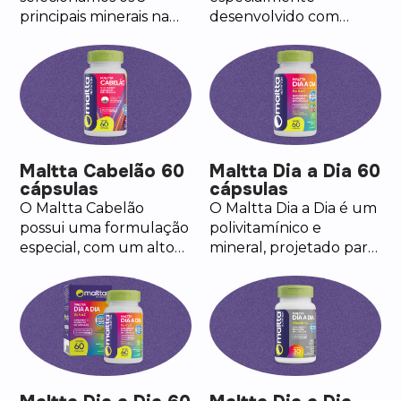
principais minerais na
desenvolvido com
forma quelada em uma
Magnésio, MSM
composição única e de
(metilsulfonilmetano) e
alta qualidade. O
Colágeno Tipo II, que
produto carrega o selo
auxilia na manutenção
de autenticidade NPA.
da função articular.
Maltta Cabelão 60
Maltta Dia a Dia 60
cápsulas
cápsulas
O Maltta Cabelão
O Maltta Dia a Dia é um
possui uma formulação
polivitamínico e
especial, com um alto
mineral, projetado para
teor de D-Biotina,
fornecer uma
Vitamina B6, Cromo,
combinação de
Selênio e o Zinco que
vitaminas e minerais
contribui para a
essenciais para
manutenção do cabelo,
contribuir no bem-
da pele e das unhas.
estar diário.