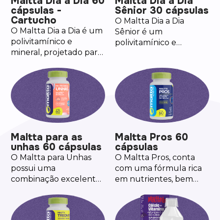
Maltta Dia a Dia 60
Maltta Dia a Dia
cápsulas -
Sênior 30 cápsulas
Cartucho
O Maltta Dia a Dia
O Maltta Dia a Dia é um
Sênior é um
polivitamínico e
polivitamínico e
mineral, projetado para
mineral, projetado para
fornecer uma
fornecer uma
combinação de
combinação de
vitaminas e minerais
vitaminas e minerais
essenciais para
essenciais
contribuir no bem-
paracontribuir no bem-
estar diário.
estar diário da melhor
idade. O Zinco, auxilia
Maltta para as
Maltta Pros 60
na manutenção de
unhas 60 cápsulas
cápsulas
ossos, no
O Maltta para Unhas
O Maltta Pros, conta
funcionamento do
possui uma
com uma fórmula rica
sistema imune e é um
combinação excelente
em nutrientes, bem
antioxidante que auxilia
de Biotina, Vitamina C,
importantes
na proteção dos danos
B5, B12, Ferro e o Zinco
principalmente para os
causados pelos radicais
que auxilia na
homens.
livres. O Manganês, que