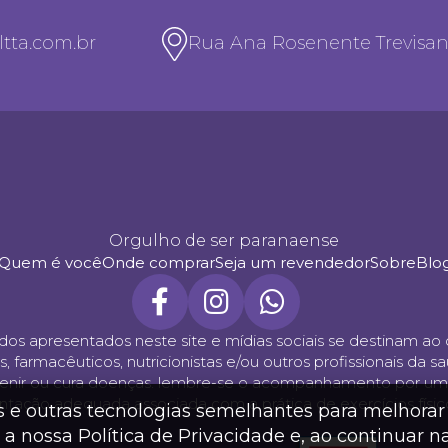
tta.com.br
Rua Ana Rosenente Trevisan, 
Orgulho de ser paranaense
Quem é você
Onde comprar
Seja um revendedor
Sobre
Blo
údos apresentados neste site e mídias sociais se destinam 
acêuticos, nutricionistas e/ou outros profissionais da saúd
revenir ou cura doenças. lembre-se o acompanhamento por um 
ação adequada associada com a prática de exercícios físic
s e outras tecnologias semelhantes para melhorar 
a nossa Política de Privacidade e, ao continuar 