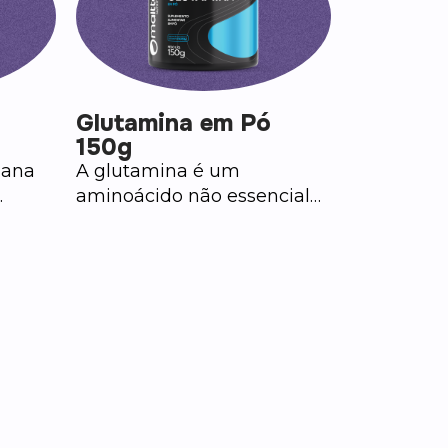
Glutamina em Pó
150g
uana
A glutamina é um
aminoácido não essencial
ir da
também conhecida como l-
glutamina ou glutamine. A
sem
versão em pó é
s ou
amplamente utilizada
ma
como suplemento por
tando
praticantes de atividade
nais
física e atletas. Disponível
na versão em pó 150g e 120
ção de
cápsulas.
o