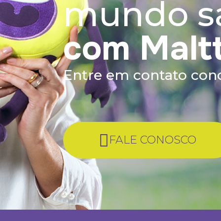
mundo s
com Malt
Entre em contato co
FALE CONOSCO