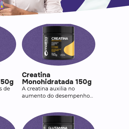
Creatina
150g
Monohidratada 150g
s de
A creatina auxilia no
aumento do desempenho
físico, durante exercícios
e da
repetidos de curta duração
e alta intensidade.