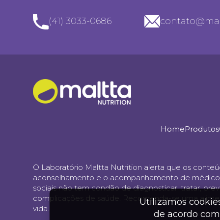
(41) 3033-0686
contato@mal
Home
Produtos
O Laboratório Maltta Nutrition alerta que os conte
aconselhamento e o acompanhamento de médicos, farm
sociais não tem condão de diagnosticar, tratar, p
complicações de saúde. Recomenda-se uma aliment
Utilizamos cookie
vida.
de acordo com 