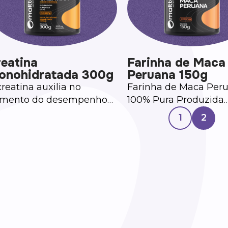
eatina
Farinha de Maca
onohidratada 300g
Peruana 150g
creatina auxilia no
Farinha de Maca Per
mento do desempenho
100% Pura Produzida
sico, durante exercícios
exclusivamente a part
1
2
petidos de curta duração
Maca Peruana, nossa
alta intensidade.
farinha é 100% pura, 
aditivos, conservante
ingredientes artificiais. U
opção natural, respei
as propriedades origi
do alimento. Pode ser
adicionada à prepara
sua preferência, com