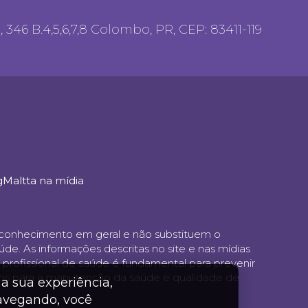
346 B.4,5,6,7,8 Colombo, PR, CEP: 83411-119
g
Maltta na mídia
ao conhecimento em geral e não substituem o
e. As informações descritas no site e nas mídias
profissional de saúde é fundamental para prevenir
os para a manutenção da saúde e qualidade de
a sua experiência,
navegando, você