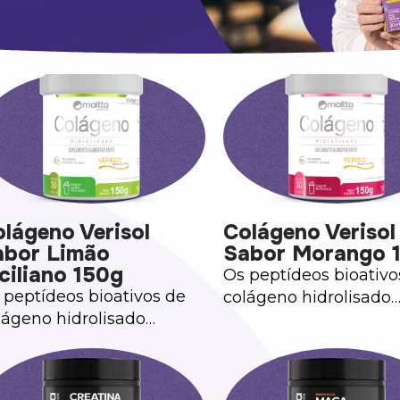
lágeno Verisol
Colágeno Verisol
abor Limão
Sabor Morango 
ciliano 150g
Os peptídeos bioativo
 peptídeos bioativos de
colágeno hidrolisado
lágeno hidrolisado
Verisol® auxiliam na
risol® auxiliam na
manutenção da saúd
nutenção da saúde da
pele.
le.