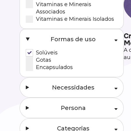
Vitaminas e Minerais
Associados
Vitaminas e Minerais Isolados
Cr
Formas de uso
M
A 
Solúveis
au
Gotas
fí
Encapsulados
re
e 
Necessidades
Persona
Categorias