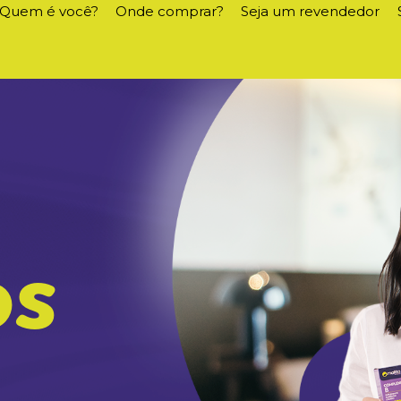
Quem é você?
Onde comprar?
Seja um revendedor
os