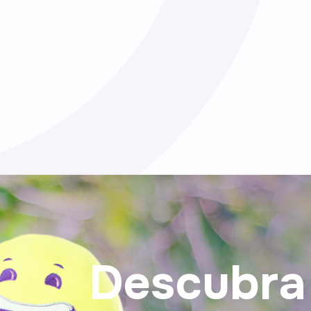
sucos, vitaminas, iogu
ou receitas culinárias.
Descubra