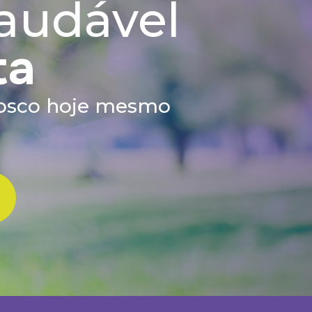
audável
ta
nosco hoje mesmo