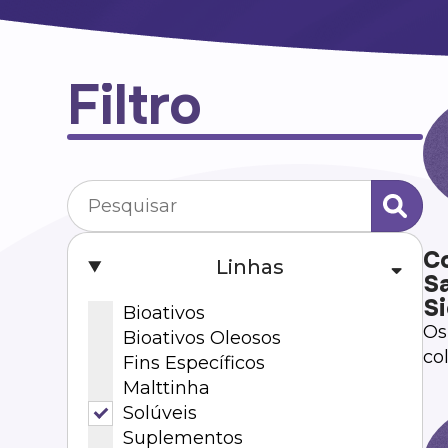
Filtro
Co
Linhas
S
Si
Bioativos
Os
Bioativos Oleosos
co
Fins Específicos
Ve
Malttinha
ma
Solúveis
pe
Suplementos