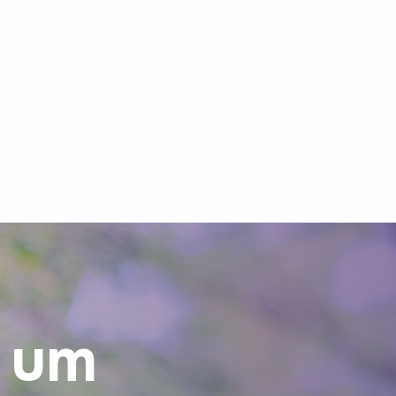
rtes
 um