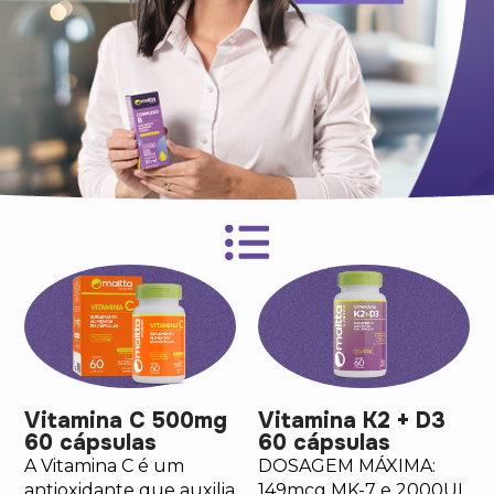
Vitamina C 500mg
Vitamina K2 + D3
60 cápsulas
60 cápsulas
A Vitamina C é um
DOSAGEM MÁXIMA:
antioxidante que auxilia
149mcg MK-7 e 2000UI