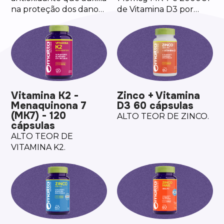
na proteção dos danos
de Vitamina D3 por
causados pelos radicais
cápsula.
livres, no
funcionamento do
sistema imune, na
formação de colágeno
e no metabolismo
energético.
Vitamina K2 -
Zinco + Vitamina
Menaquinona 7
D3 60 cápsulas
(MK7) - 120
ALTO TEOR DE ZINCO.
cápsulas
ALTO TEOR DE
VITAMINA K2.