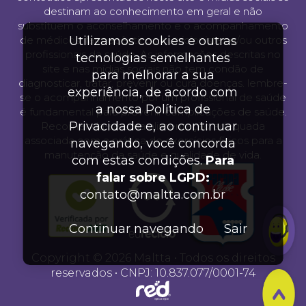
destinam ao conhecimento em geral e não
substituem o aconselhamento e o acompanhamento
Utilizamos cookies e outras
de médicos, farmacêuticos, nutricionistas e/ou outros
profissionais da saúde. As informações descritas no
tecnologias semelhantes
site e nas mídias sociais não tem condão de
para melhorar a sua
diagnosticar, tratar, prevenir ou cura doenças. lembre-
experiência, de acordo com
se o acompanhamento por um profissional de saúde
a nossa Política de
é fundamental para prevenir complicações de saúde.
Privacidade e, ao continuar
Recomenda-se uma alimentação adequada
associada com a prática de exercícios físicos para a
navegando, você concorda
manutenção da saúde e qualidade de vida.
com estas condições.
Para
falar sobre LGPD:
contato@maltta.com.br
Continuar navegando
Sair
Copyright © 2026 Maltta • Todos os direitos
reservados • CNPJ: 10.837.077/0001-74