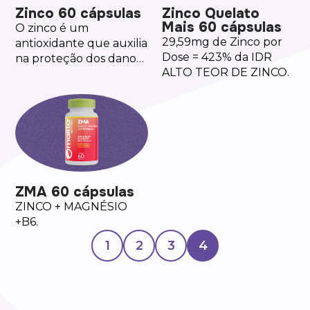
Zinco 60 cápsulas
Zinco Quelato
Mais 60 cápsulas
O zinco é um
29,59mg de Zinco por
antioxidante que auxilia
Dose = 423% da IDR
na proteção dos danos
ALTO TEOR DE ZINCO.
causados pelos radicias
livres.
ZMA 60 cápsulas
ZINCO + MAGNÉSIO
+B6.
1
2
3
4